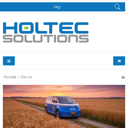
Søg
Forside
/
Om os