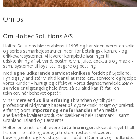
Om os
Om Holtec Solutions A/S
Holtec Solutions blev etableret i 1995 og har siden været en solid
og seriøs samarbejdspartner inden for betalings-, kontrol- og
drikkevaresystemer. Vi leverer komplette løsninger til
udskænkning af øl, vand, postmix, vin, juice, cocktails og mælk –
samt systemer til loyalitet, pagere og betaling.
Med
egne udkørende serviceteknikere
fordelt på Sjælland,
Fyn og i Jylland står vi altid klar til at installere, servicere og hjælpe
vores kunder – hurtigt og effektivt. Vores døgnbemandede
24/7-
service
er tilgængelig hele året, så du altid kan få fat i en
tekniker, når behovet opstår.
Vi har mere end
30 års erfaring
i branchen og tilbyder
professionel rådgivning baseret på dyb teknisk indsigt og praktisk
erfaring. Som
importør og eneforhandler
af en række
anerkendte kvalitetsprodukter dækker vi hele Danmark – samt
Grønland, Island og Færøerne.
Holtec er kendt for at levere
totalløsninger
, skræddersyet til alt
fra den lille café og bodega til store restaurantkæder,
bowlingcentre og krydstogtskibe – både i Danmark og i udlandet.