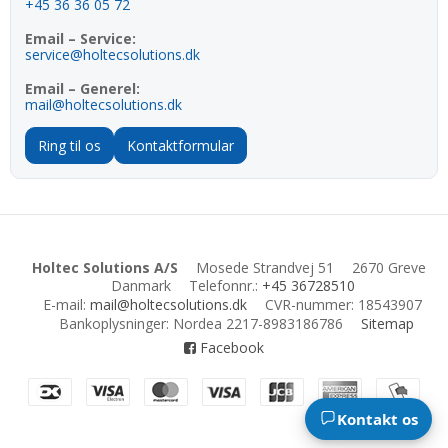
+45 36 36 05 72
Email – Service:
service@holtecsolutions.dk
Email – Generel:
mail@holtecsolutions.dk
Ring til os
Kontaktformular
Holtec Solutions A/S
Mosede Strandvej 51
2670 Greve
Danmark
Telefonnr.
:
+45 36728510
E-mail
:
mail@holtecsolutions.dk
CVR-nummer
:
18543907
Bankoplysninger
:
Nordea 2217-8983186786
Sitemap
Facebook
×
NYHED!
Se vores nye MobiChill serie
Kontakt os
→