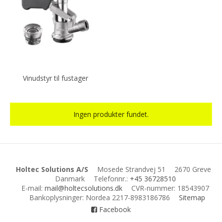
Vinudstyr til fustager
Ingen produkter fundet.
Holtec Solutions A/S
Mosede Strandvej 51
2670 Greve
Danmark
Telefonnr.
:
+45 36728510
E-mail
:
mail@holtecsolutions.dk
CVR-nummer
:
18543907
Bankoplysninger
:
Nordea 2217-8983186786
Sitemap
Facebook