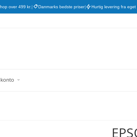
shop over 499 kr.
|
Danmarks bedste priser
|
Hurtig levering fra eget
 konto
EPS