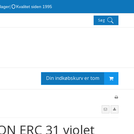
 lager
|
Kvalitet siden 1995
Søg
Din indkøbskurv er tom
ON ERC 31 violet