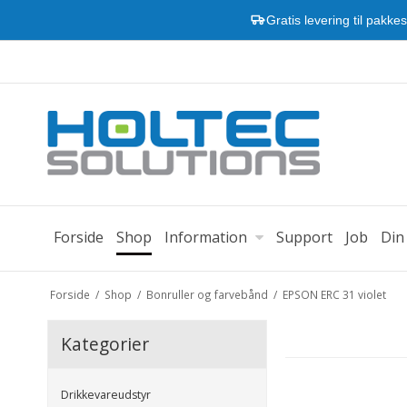
Gratis levering til pakke
Forside
Shop
Information
Support
Job
Din
Forside
/
Shop
/
Bonruller og farvebånd
/
EPSON ERC 31 violet
Kategorier
Drikkevareudstyr