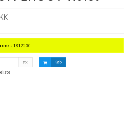
DKK
renr.:
1812200
stk.
Køb
keliste