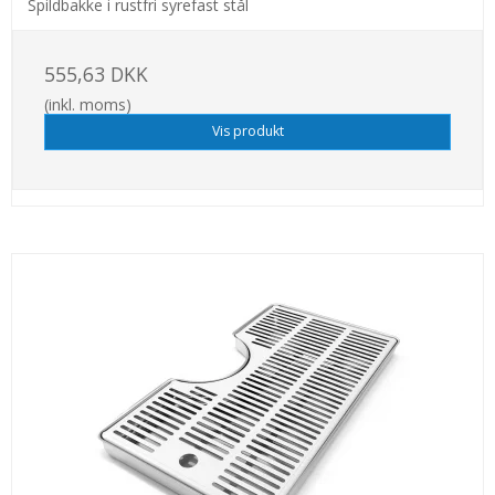
Spildbakke i rustfri syrefast stål
555,63 DKK
(inkl. moms)
Vis produkt