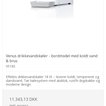
Venus drikkevandskøler - bordmodel med koldt vand
& brus
VS18S
Effektiv drikkevandskøler 18 l/t – leverer koldt, tempereret og
danskvand. Tør kølesystem med alublok, rustfri drypbakke og
moderne design.
11.343,13 DKK
(inkl. moms)