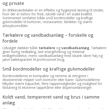
og private
En drikkevandskøler er en effektiv og hygiejnisk løsning til steder,
hvor der er behov for frisk, iskoldt vand i en stabil kvalitet.
Sortimentet omfatter både små bordmodeller og kraftige
gulvmodeller til kontorer, restauranter, klinikker og større
arbejdsområder.
Tørkølere og vandbadsanlæg – forskelle og
fordele
Udvalget dækker både
tørkølere
og
vandbadsanlæg
. Tørkølere
giver hurtig nedkøling, lavt energiforbrug og minimal
vedligeholdelse, mens vandbadsanlæg med isbank sikrer høj og
jævn kølekapacitet til professionel brug.
Små bordmodeller og kraftige gulvmodeller
Bordmodellerne er kompakte og nemme at integrere i
eksisterende miljøer som kontorer eller barer. Gulvmodellerne
tilbyder større kapacitet, flere tappemuligheder og mulighed for
tilslutning til eksterne tappetårne eller dispenserløsninger.
Koldt vand, tempereret vand og brus i samme
anlæg