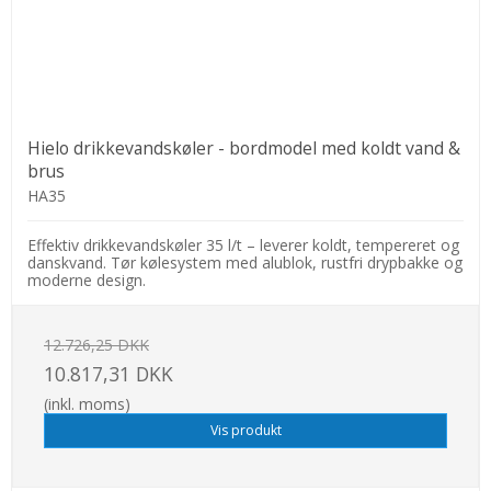
Hielo drikkevandskøler - bordmodel med koldt vand &
brus
HA35
Effektiv drikkevandskøler 35 l/t – leverer koldt, tempereret og
danskvand. Tør kølesystem med alublok, rustfri drypbakke og
moderne design.
12.726,25 DKK
10.817,31 DKK
(inkl. moms)
Vis produkt