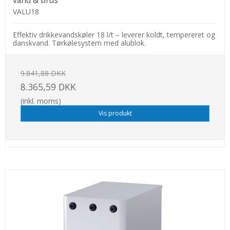
vand & brus
VALU18
Effektiv drikkevandskøler 18 l/t – leverer koldt, tempereret og
danskvand. Tørkølesystem med alublok.
9.841,88 DKK
8.365,59 DKK
(inkl. moms)
Vis produkt