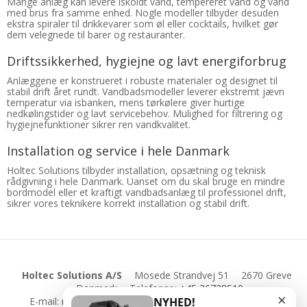
Mange anlæg kan levere iskoldt vand, tempereret vand og vand
med brus fra samme enhed. Nogle modeller tilbyder desuden
ekstra spiraler til drikkevarer som øl eller cocktails, hvilket gør
dem velegnede til barer og restauranter.
Driftssikkerhed, hygiejne og lavt energiforbrug
Anlæggene er konstrueret i robuste materialer og designet til
stabil drift året rundt. Vandbadsmodeller leverer ekstremt jævn
temperatur via isbanken, mens tørkølere giver hurtige
nedkølingstider og lavt servicebehov. Mulighed for filtrering og
hygiejnefunktioner sikrer ren vandkvalitet.
Installation og service i hele Danmark
Holtec Solutions tilbyder installation, opsætning og teknisk
rådgivning i hele Danmark. Uanset om du skal bruge en mindre
bordmodel eller et kraftigt vandbadsanlæg til professionel drift,
sikrer vores teknikere korrekt installation og stabil drift.
Holtec Solutions A/S
Mosede Strandvej 51
2670 Greve
Danmark
Telefonnr.
:
+45 36728510
×
E-mail
:
mail@holtecsolutions.dk
CVR-nummer
:
18543907
NYHED!