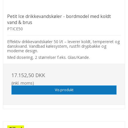
Petit Ice drikkevandskøler - bordmodel med koldt
vand & brus
PTICE50
Effektiv drikkevandskøler 50 l/t – leverer koldt, tempereret og
danskvand. Vandbad kølesystem, rustfri drypbakke og
moderne design.
Med dosering, 2 størrelser f.eks. Glas/Kande.
17.152,50 DKK
(inkl. moms)
Vis produkt