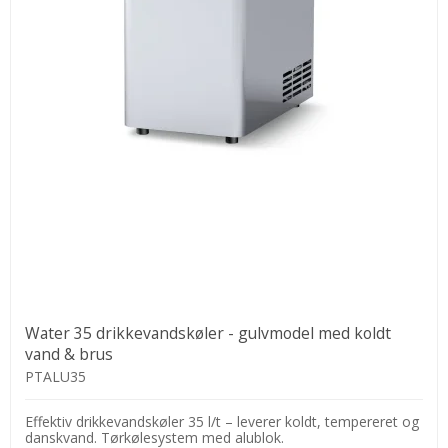
Water 35 drikkevandskøler - gulvmodel med koldt
vand & brus
PTALU35
Effektiv drikkevandskøler 35 l/t – leverer koldt, tempereret og
danskvand. Tørkølesystem med alublok.