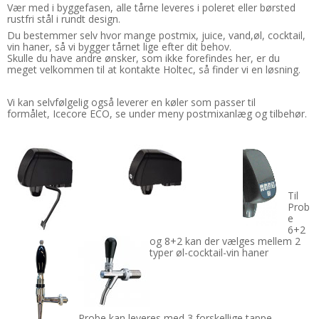
Vær med i byggefasen, alle tårne leveres i poleret eller børsted
rustfri stål i rundt design.
Du bestemmer selv hvor mange postmix, juice, vand,øl, cocktail,
vin haner, så vi bygger tårnet lige efter dit behov.
Skulle du have andre ønsker, som ikke forefindes her, er du
meget velkommen til at kontakte Holtec, så finder vi en løsning.
Vi kan selvfølgelig også leverer en køler som passer til
formålet, Icecore ECO, se under meny postmixanlæg og tilbehør.
Til
Prob
e
6+2
og 8+2 kan der vælges mellem 2
typer øl-cocktail-vin haner
Probe kan leveres med 3 forskellige tappe