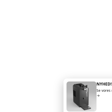
NYHED!
Se vores 
→