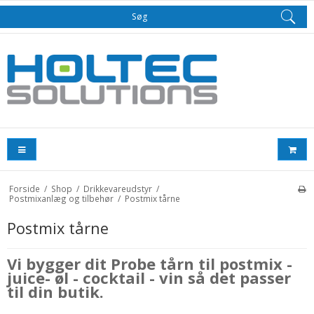
Søg
Forside
/
Shop
/
Drikkevareudstyr
/
Postmixanlæg og tilbehør
/
Postmix tårne
Postmix tårne
Vi bygger dit Probe tårn til postmix -
juice- øl - cocktail - vin så det passer
til din butik.