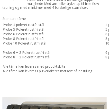
mulighede Med arm eller trykknap til free flow
tapning og med minitimer med 4 forskellige størrelser.
Standard tårne
Probe 4 poleret rustfri stål
4 
Probe 5 Poleret rustfri stål
5 
Probe 6 Poleret rustfri stål
6 
Probe 8 Poleret rustfri stål
8 
Probe 10 Poleret rustfri stål
10
Probe 6 + 2 Poleret rustfri stål
6 
Probe 8 + 2 Poleret rustfri stål
8 
Alle tårne kan leveres med produktskilte
Alle tårne kan leveres i pulverlakeret matsort på bestilling