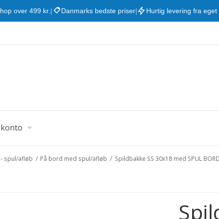
shop over 499 kr.
|
Danmarks bedste priser
|
Hurtig levering fra eget
 konto
- spul/afløb
/
På bord med spul/afløb
/
Spildbakke SS 30x18 med SPUL BOR
Spi