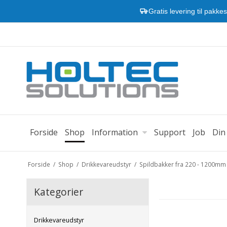
Gratis levering til pakke
Forside
Shop
Information
Support
Job
Din
Forside
/
Shop
/
Drikkevareudstyr
/
Spildbakker fra 220 - 1200mm 
Kategorier
Drikkevareudstyr