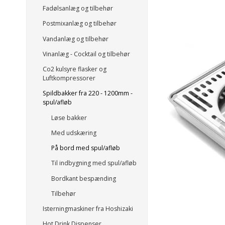
Fadølsanlæg og tilbehør
Postmixanlæg og tilbehør
Vandanlæg og tilbehør
Vinanlæg - Cocktail og tilbehør
Co2 kulsyre flasker og
Luftkompressorer
Spildbakker fra 220 - 1200mm -
spul/afløb
Løse bakker
Med udskæring
På bord med spul/afløb
Til indbygning med spul/afløb
Bordkant bespænding
Tilbehør
Isterningmaskiner fra Hoshizaki
Hot Drink Dispenser