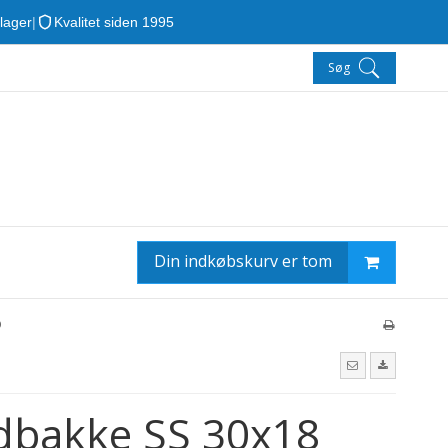
 lager
|
Kvalitet siden 1995
Søg
Din indkøbskurv er tom
D
ldbakke SS 30x18