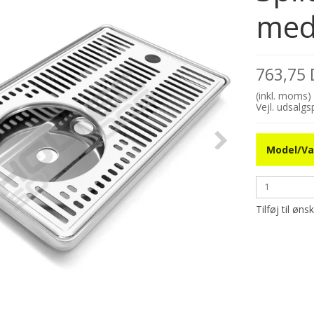
med
763,75
(inkl. moms)
Vejl. udsalg
Model/Va
Tilføj til øns