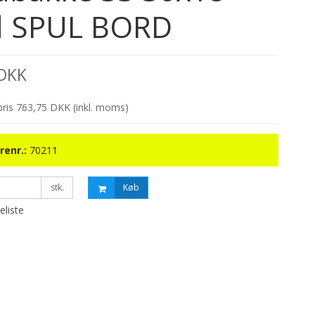
 SPUL BORD
 DKK
spris 763,75 DKK
(inkl. moms)
renr.:
70211
stk.
Køb
keliste