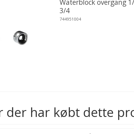
Waterblock overgang 1/
3/4
744951004
 der har købt dette pr