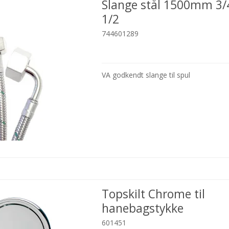
Slange stål 1500mm 3/
1/2
744601289
VA godkendt slange til spul
Topskilt Chrome til
hanebagstykke
601451