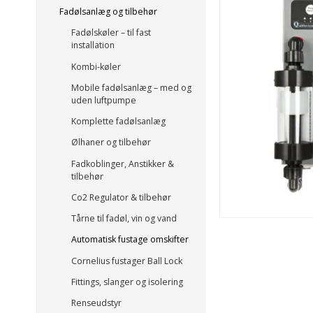
Fadølsanlæg og tilbehør
Fadølskøler – til fast
installation
Kombi-køler
Mobile fadølsanlæg – med og
uden luftpumpe
Komplette fadølsanlæg
Ølhaner og tilbehør
Fadkoblinger, Anstikker &
tilbehør
Co2 Regulator & tilbehør
Tårne til fadøl, vin og vand
Automatisk fustage omskifter
Cornelius fustager Ball Lock
Fittings, slanger og isolering
Renseudstyr