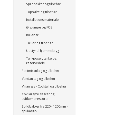
Spildbakker og tilbehør
Topskilte og tilbehør
Installations materiale
Øl pumpe og FOB
Rullebar
Tæller og tilbehør
Udstyr til hjemmebryg
Tankposer, tanke og
reservedele
Postmixanlæg og tilbehør
Vandanlæg og tilbehør
Vinanlæg - Cocktail og tilbehør
Co2 kulsyre flasker og
Luftkompressorer
Spildbakker fra 220 - 1200mm -
spul/afløb