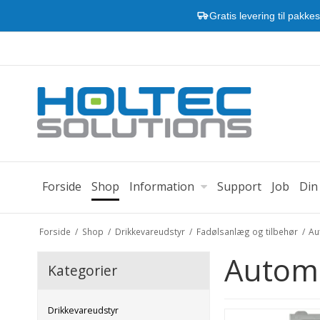
Gratis levering til pakke
Forside
Shop
Information
Support
Job
Din
Forside
/
Shop
/
Drikkevareudstyr
/
Fadølsanlæg og tilbehør
/
Au
Automa
Kategorier
Drikkevareudstyr