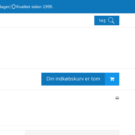
 lager
|
Kvalitet siden 1995
Søg
Din indkøbskurv er tom