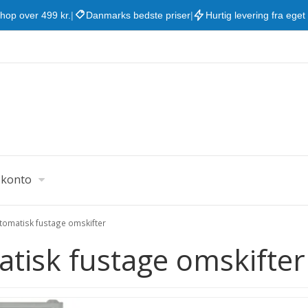
shop over 499 kr.
|
Danmarks bedste priser
|
Hurtig levering fra eget
 konto
tomatisk fustage omskifter
tisk fustage omskifter