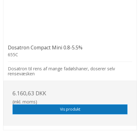
Dosatron Compact Mini 0.8-5.5%
655C
Dosatron til rens af mange fadølshaner, doserer selv
rensevæsken
6.160,63 DKK
(inkl. moms)
Vis produkt