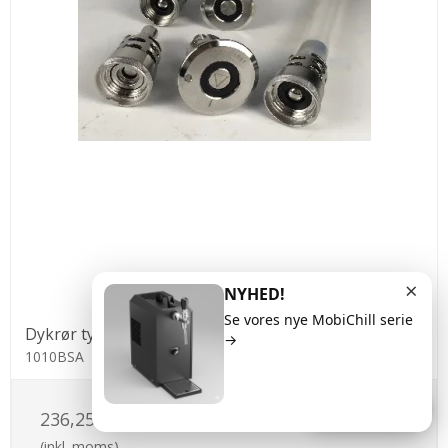
×
NYHED!
Se vores nye MobiChill serie
Dykrør type A til rensedunk
→
1010BSA
Kontakt os
236,25 DKK
(inkl. moms)