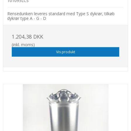
101095LCS
Rensedunken leveres standard med Type S dykrør, tilkøb
dykrør type A - G - D
1.204,38 DKK
(inkl. moms)
Vis produkt