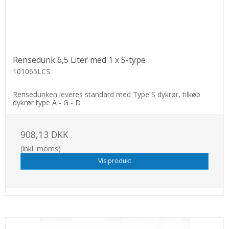
Rensedunk 6,5 Liter med 1 x S-type
101065LCS
Rensedunken leveres standard med Type S dykrør, tilkøb
dykrør type A - G - D
908,13 DKK
(inkl. moms)
Vis produkt