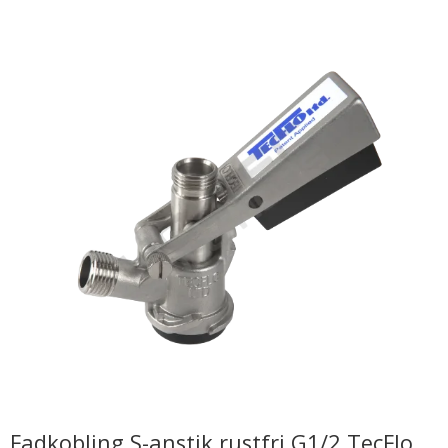
Fadkobling S-anstik rustfri G1/2 TecFlo