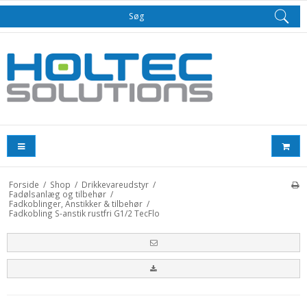
Søg
Forside
/
Shop
/
Drikkevareudstyr
/
Fadølsanlæg og tilbehør
/
Fadkoblinger, Anstikker & tilbehør
/
Fadkobling S-anstik rustfri G1/2 TecFlo