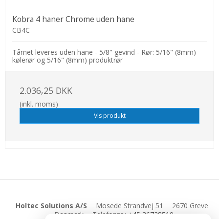
Kobra 4 haner Chrome uden hane
CB4C
Tårnet leveres uden hane - 5/8" gevind - Rør: 5/16" (8mm)
kølerør og 5/16" (8mm) produktrør
2.036,25 DKK
(inkl. moms)
Vis produkt
Holtec Solutions A/S
Mosede Strandvej 51
2670 Greve
Danmark
Telefonnr.
:
+45 36728510