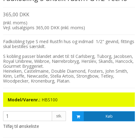
365,00 DKK
(inkl. moms)
Vejl. udsalgspris 365,00 DKK
(inkl. moms)
Fadkobling type S med Rustfri hus og indmad 1/2" gevind, fittings
skal bestilles særskilt.
S kobling passer blandet andet til: til Carlsberg, Tuborg, Jacobsen,
Royal Unibrew, Wiibroe, Nørrebrobryg, Herslev, Skands, Hancock,
Gourmet Bryggeriet.
Heineken, Castelmaine, Double Diamond, Fosters, John Smith,
Kirin, Leffe, Newcastle, Stella Artois, Strongbow, Tetley,
Woodpecker, Kronenburg, Platan.
Model/Varenr.:
HBS100
stk.
Køb
Tilføj til ønskeliste