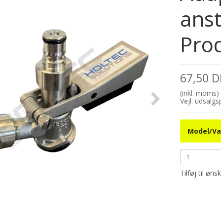
anst
Pro
67,50 
(inkl. moms)
Vejl. udsalg
Model/Va
Tilføj til øns