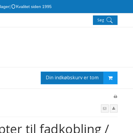
 lager
|
Kvalitet siden 1995
Søg
Din indkøbskurv er tom
ter til fadkobling /