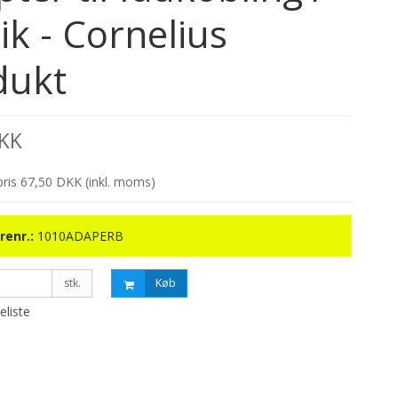
ik - Cornelius
dukt
DKK
spris 67,50 DKK
(inkl. moms)
renr.:
1010ADAPERB
stk.
Køb
keliste