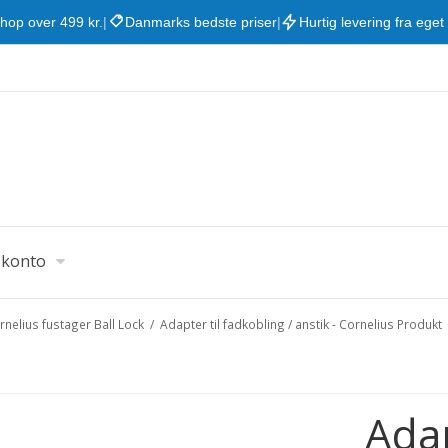
shop over 499 kr.
|
Danmarks bedste priser
|
Hurtig levering fra eget
 konto
rnelius fustager Ball Lock
/
Adapter til fadkobling / anstik - Cornelius Produkt
Adap