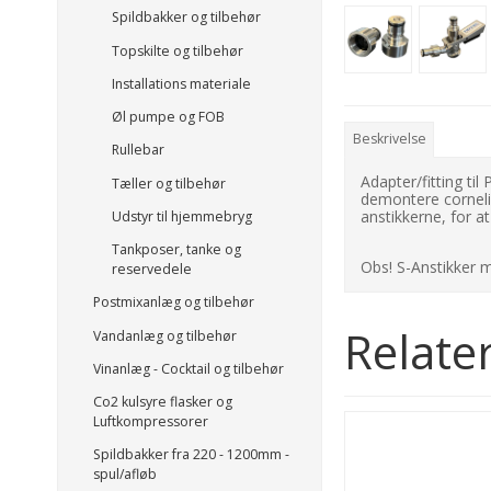
Spildbakker og tilbehør
Topskilte og tilbehør
Installations materiale
Øl pumpe og FOB
Beskrivelse
Rullebar
Adapter/fitting ti
Tæller og tilbehør
demontere cornel
anstikkerne, for a
Udstyr til hjemmebryg
Tankposer, tanke og
Obs! S-Anstikker m
reservedele
Postmixanlæg og tilbehør
Relate
Vandanlæg og tilbehør
Vinanlæg - Cocktail og tilbehør
Co2 kulsyre flasker og
Luftkompressorer
Spildbakker fra 220 - 1200mm -
spul/afløb