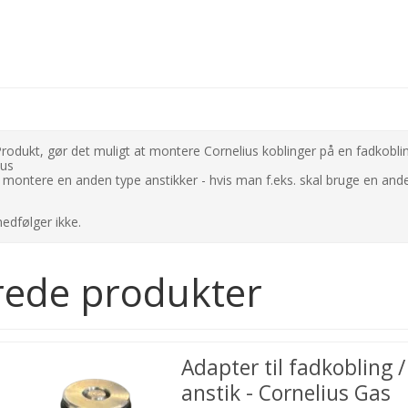
l Produkt, gør det muligt at montere Cornelius koblinger på en fadkob
ius
t montere en anden type anstikker - hvis man f.eks. skal bruge en and
edfølger ikke.
rede produkter
Adapter til fadkobling /
anstik - Cornelius Gas