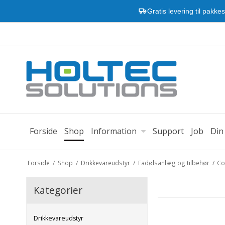
Gratis levering til pakke
Forside
Shop
Information
Support
Job
Din
Forside
/
Shop
/
Drikkevareudstyr
/
Fadølsanlæg og tilbehør
/
Co
Kategorier
Drikkevareudstyr