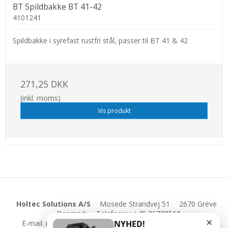
BT Spildbakke BT 41-42
4101241
Spildbakke i syrefast rustfri stål, passer til BT 41 & 42
271,25 DKK
(inkl. moms)
Vis produkt
Holtec Solutions A/S
Mosede Strandvej 51
2670 Greve
Danmark
Telefonnr.
:
+45 36728510
×
E-mail
:
mail@holtecsolutions.dk
CVR-nummer
:
18543907
NYHED!