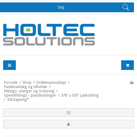
Søg
Forside
/
Shop
/
Drikkevareudstyr
/
Fadølsanlæg og tilbehør
/
Fittings, slanger og isolering
/
Speedfittings - plastkoblinger
/
3/8" x 3/8" Lynkobling
/
3/8 bøjning*