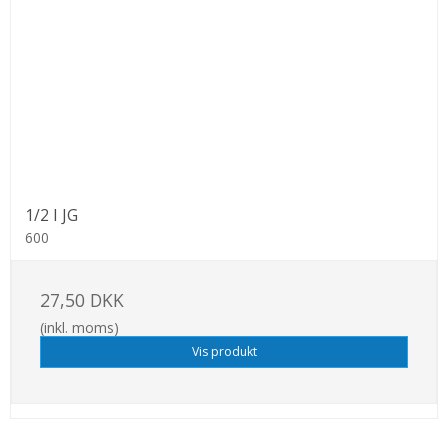
1/2 I JG
600
27,50 DKK
(inkl. moms)
Vis produkt