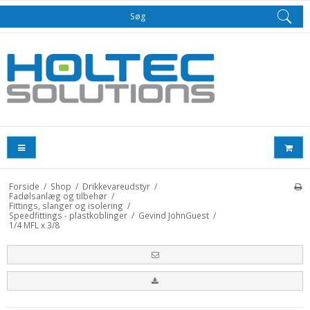
Søg
Forside
/
Shop
/
Drikkevareudstyr
/
Fadølsanlæg og tilbehør
/
Fittings, slanger og isolering
/
Speedfittings - plastkoblinger
/
Gevind JohnGuest
/
1/4 MFL x 3/8