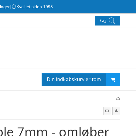
 lager
|
Kvalitet siden 1995
Søg
Din indkøbskurv er tom
ple 7mm - omløber