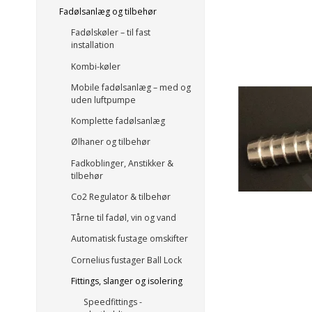
Fadølsanlæg og tilbehør
Fadølskøler – til fast
installation
Kombi-køler
Mobile fadølsanlæg – med og
uden luftpumpe
Komplette fadølsanlæg
Ølhaner og tilbehør
Fadkoblinger, Anstikker &
tilbehør
Co2 Regulator & tilbehør
Tårne til fadøl, vin og vand
Automatisk fustage omskifter
Cornelius fustager Ball Lock
Fittings, slanger og isolering
Speedfittings -