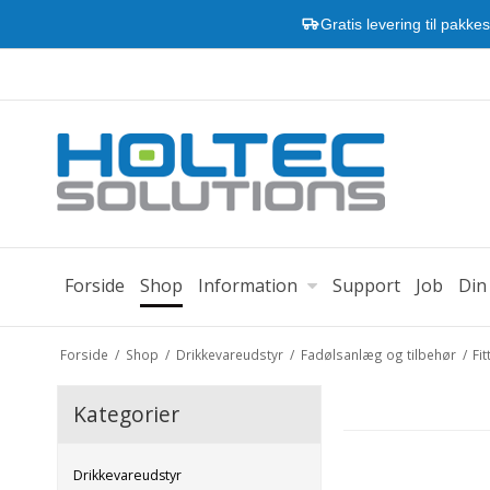
Gratis levering til pakke
Forside
Shop
Information
Support
Job
Din
Forside
/
Shop
/
Drikkevareudstyr
/
Fadølsanlæg og tilbehør
/
Fi
Kategorier
Drikkevareudstyr