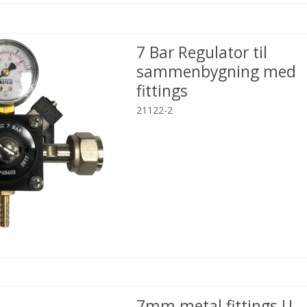
7 Bar Regulator til
sammenbygning med
fittings
21122-2
7mm metal fittings U