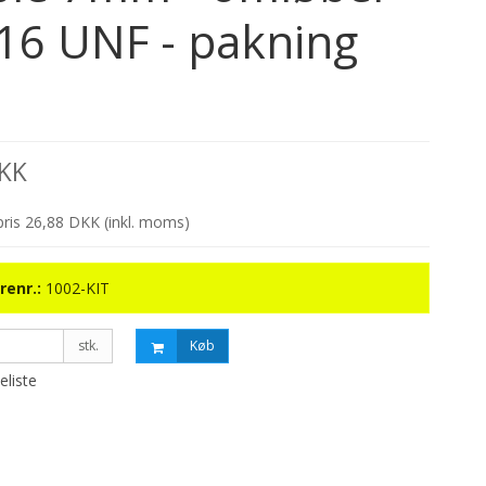
16 UNF - pakning
DKK
spris 26,88 DKK
(inkl. moms)
renr.:
1002-KIT
stk.
Køb
keliste