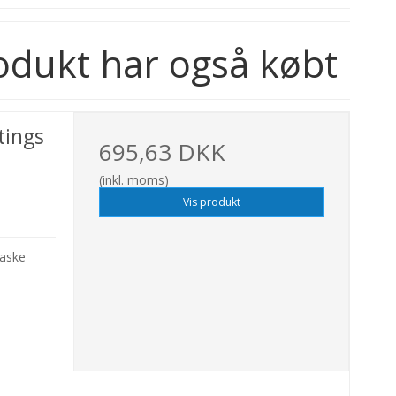
odukt har også købt
tings
695,63 DKK
(inkl. moms)
Vis produkt
laske