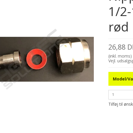
1/2-
rød
26,88 
(inkl. moms)
Vejl. udsalg
Model/Va
Tilføj til øns