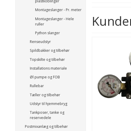
plastkoblinger
Montageslanger - Pr. meter
Kunder
Montageslanger - Hele
ruller
Python slanger
Renseudstyr
Spildbakker og tilbehør
Topskilte og tilbehør
Installations materiale
Øl pumpe og FOB
Rullebar
Tæller og tilbehør
Udstyr til hjemmebryg
Tankposer, tanke og
reservedele
Postmixanlæg og tilbehør