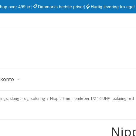
shop over 499 kr.
|
Danmarks bedste priser
|
Hurtig levering fra eget
 konto
ttings, slanger og isolering
/
Nipple 7mm - omløber 1/2-16 UNF - pakning rød
Nip