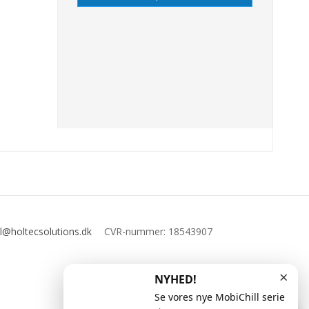
l@holtecsolutions.dk
CVR-nummer
:
18543907
×
NYHED!
Se vores nye MobiChill serie