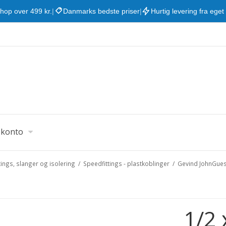
shop over 499 kr.
|
Danmarks bedste priser
|
Hurtig levering fra eget
 konto
ttings, slanger og isolering
/
Speedfittings - plastkoblinger
/
Gevind JohnGues
1/2 