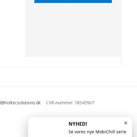
l@holtecsolutions.dk
CVR-nummer
:
18543907
×
NYHED!
Se vores nye MobiChill serie