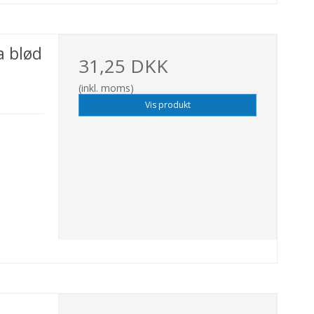
a blød
31,25 DKK
(inkl. moms)
Vis produkt
G