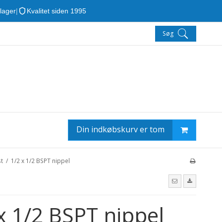
 lager
|
Kvalitet siden 1995
Søg
Din indkøbskurv er tom
t
/
1/2 x 1/2 BSPT nippel
x 1/2 BSPT nippel