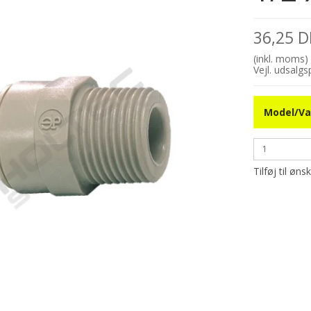
36,25 
(inkl. moms)
Vejl. udsalg
Model/Va
Tilføj til øns