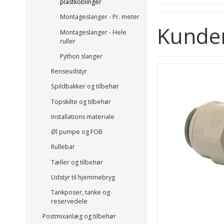
plastkoblinger
Montageslanger - Pr. meter
Kunder
Montageslanger - Hele
ruller
Python slanger
Renseudstyr
Spildbakker og tilbehør
Topskilte og tilbehør
Installations materiale
Øl pumpe og FOB
Rullebar
Tæller og tilbehør
Udstyr til hjemmebryg
Tankposer, tanke og
reservedele
Postmixanlæg og tilbehør