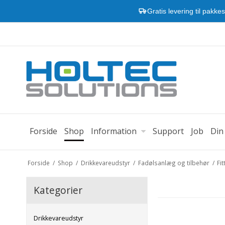
Gratis levering til pakke
Forside
Shop
Information
Support
Job
Din
Forside
/
Shop
/
Drikkevareudstyr
/
Fadølsanlæg og tilbehør
/
Fi
Kategorier
Drikkevareudstyr