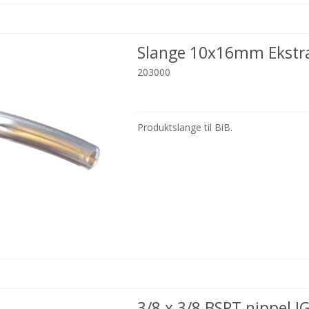
Slange 10x16mm Ekstr
203000
Produktslange til BiB.
3/8 x 3/8 BSPT nippel J