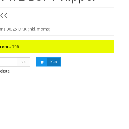
DKK
spris 36,25 DKK
(inkl. moms)
renr.:
706
stk.
Køb
keliste