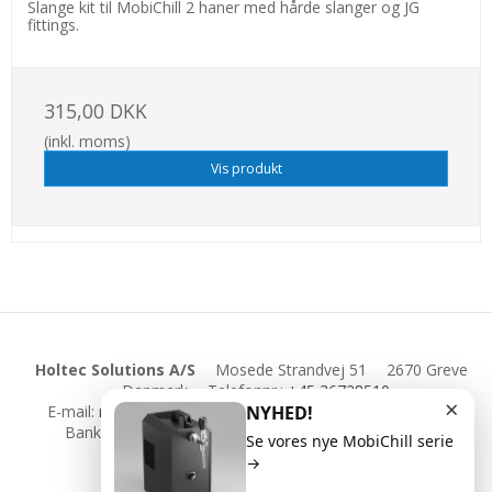
Slange kit til MobiChill 2 haner med hårde slanger og JG
fittings.
315,00 DKK
(inkl. moms)
Vis produkt
Holtec Solutions A/S
Mosede Strandvej 51
2670 Greve
Danmark
Telefonnr.
:
+45 36728510
×
E-mail
:
mail@holtecsolutions.dk
CVR-nummer
:
18543907
NYHED!
Bankoplysninger
:
Nordea 2217-8983186786
Sitemap
Se vores nye MobiChill serie
Facebook
→