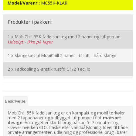
Model/Varenr.:
MC55K-KLAR
Produkter i pakken:
1 x
MobiChill 55K fadølsanlæg med 2 haner og luftpumpe
Udsolgt - Ikke på lager
1 x
Slangesæt til MobiChill 2 haner - til luft - hård slange
2 x
Fadkobling S-anstik rustfri G1/2 TecFlo
Beskrivelse
MobiChill 55K fadølsanlæg er en kompakt og mobil tørkøler
med 2 tappehaner og indbygget luftpumpe i flot
matsort
design
. Anlægget er klar til brug på kun 5–7 minutter og
kræver hverken CO2-flaske eller vandpåfyldning. Ideel til både
private arrangementer, udlejning og professionel brug i barer