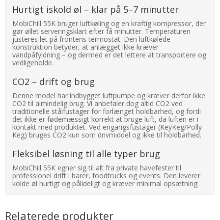
Hurtigt iskold øl – klar på 5–7 minutter
MobiChill 55K bruger luftkøling og en kraftig kompressor, der
gør øllet serveringsklart efter få minutter. Temperaturen
justeres let på frontens termostat. Den luftkølede
konstruktion betyder, at anlægget ikke kræver
vandpåfyldning – og dermed er det lettere at transportere og
vedligeholde.
CO2 – drift og brug
Denne model har indbygget luftpumpe og kræver derfor ikke
CO2 til almindelig brug. Vi anbefaler dog altid CO2 ved
traditionelle stålfustager for forlænget holdbarhed, og fordi
det ikke er fødemæssigt korrekt at bruge luft, da luften er i
kontakt med produktet. Ved engangsfustager (KeyKeg/Polly
Keg) bruges CO2 kun som drivmiddel og ikke til holdbarhed.
Fleksibel løsning til alle typer brug
MobiChill 55K egner sig til alt fra private havefester til
professionel drift i barer, foodtrucks og events. Den leverer
kolde øl hurtigt og pålideligt og kræver minimal opsætning.
Relaterede produkter