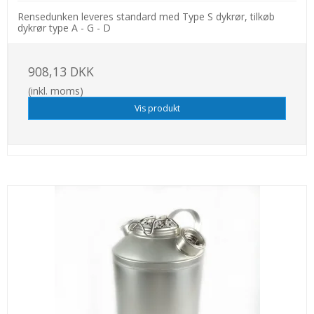
Rensedunken leveres standard med Type S dykrør, tilkøb
dykrør type A - G - D
908,13 DKK
(inkl. moms)
Vis produkt