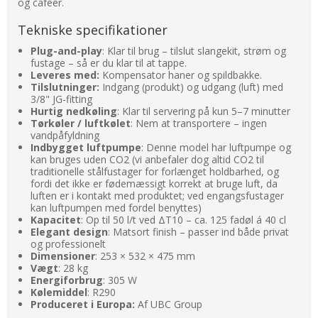
og caféer.
Tekniske specifikationer
Plug-and-play
: Klar til brug – tilslut slangekit, strøm og
fustage – så er du klar til at tappe.
Leveres med:
Kompensator haner og spildbakke.
Tilslutninger:
Indgang (produkt) og udgang (luft) med
3/8" JG-fitting
Hurtig nedkøling
: Klar til servering på kun 5–7 minutter
Tørkøler / luftkølet
: Nem at transportere – ingen
vandpåfyldning
Indbygget luftpumpe
: Denne model har luftpumpe og
kan bruges uden CO2 (vi anbefaler dog altid CO2 til
traditionelle stålfustager for forlænget holdbarhed, og
fordi det ikke er fødemæssigt korrekt at bruge luft, da
luften er i kontakt med produktet; ved engangsfustager
kan luftpumpen med fordel benyttes)
Kapacitet
: Op til 50 l/t ved ΔT10 – ca. 125 fadøl á 40 cl
Elegant design
: Matsort finish – passer ind både privat
og professionelt
Dimensioner
: 253 × 532 × 475 mm
Vægt
: 28 kg
Energiforbrug
: 305 W
Kølemiddel
: R290
Produceret i Europa:
Af UBC Group